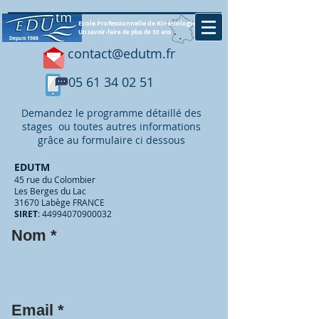
Ecole Professionnelle de Kinésiologie
Un savoir-faire de plus de 30 ans
Depuis 1988
contact@edutm.fr
05 61 34 02 51
Demandez le programme détaillé des
stages ou toutes autres informations
grâce au formulaire ci dessous
EDUTM
45 rue du Colombier
Les Berges du Lac
31670 Labège FRANCE
SIRET
:
44994070900032
Nom
Email